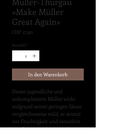
Müller-Thurgau
«Make Müller
Great Again»
Preis
CHF 17.90
Anzahl
*
In den Warenkorb
Dieser jugendliche und 
unkomplizierte Müller wirkt 
aufgrund seiner geringen Säure 
vergleichsweise mild, er strotzt 
vor Fruchtigkeit und verwöhnt 
den Gaumen mit einem feinen 