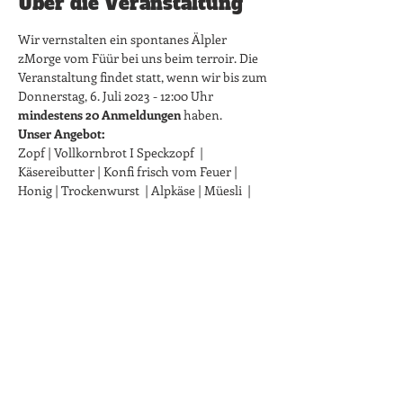
Über die Veranstaltung
Wir vernstalten ein spontanes Älpler 
zMorge vom Füür bei uns beim terroir. Die 
Veranstaltung findet statt, wenn wir bis zum 
Donnerstag, 6. Juli 2023 - 12:00 Uhr 
mindestens 20 Anmeldungen
 haben.
Unser Angebot:
Zopf | Vollkornbrot I Speckzopf  | 
Käsereibutter | Konfi frisch vom Feuer | 
Honig | Trockenwurst  | Alpkäse | Müesli  | 
Rösti vom Grill | Spiegelei mit Speck | 
Waffeln als süsser Abschluss | inkl. Kaffee, 
Tee, Wasser,  frischer Orangensaft und ein 
Cüpli 
Preis pro Person CHF 35.00
Kinder bis 12 Jahren - CHF 2 pro Altersjahr