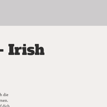
- Irish
h die
mmen.
f dich,