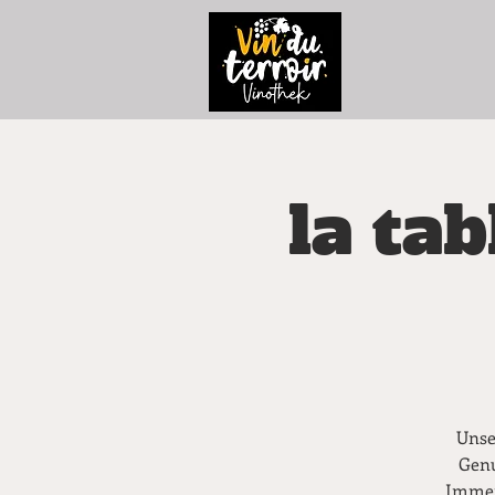
la tab
Unse
Genu
Immer 