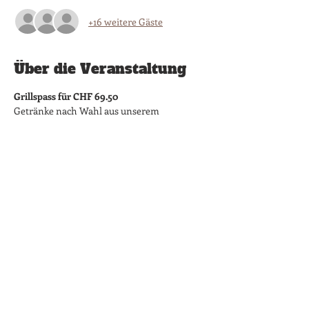
+16 weitere Gäste
Über die Veranstaltung
Grillspass für CHF 69.50
​Getränke nach Wahl aus unserem 
Sortiment.
Tanze und bewege dich zu legendären Soul-, 
Funk- und Discoklassikern. 
Die Platzanzahl ist auf 35 beschränkt - 
Danke für die Reservation.
Diese Veranstaltung
teilen