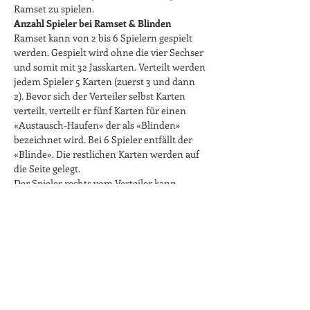
Ramset zu spielen.
Anzahl Spieler bei Ramset & Blinden
Ramset kann von 2 bis 6 Spielern gespielt 
werden. Gespielt wird ohne die vier Sechser 
und somit mit 32 Jasskarten. Verteilt werden 
jedem Spieler 5 Karten (zuerst 3 und dann 
2). Bevor sich der Verteiler selbst Karten 
verteilt, verteilt er fünf Karten für einen 
«Austausch-Haufen» der als «Blinden» 
bezeichnet wird. Bei 6 Spieler entfällt der 
«Blinde». Die restlichen Karten werden auf 
die Seite gelegt.
Der Spieler rechts vom Verteiler kann 
entscheiden, ob er den «Blinden» will. 
Wenn nicht, kann sich jeder Spieler der 
Reihe nach für den Blinden entscheiden 
(am Schluss der Verteiler).
Die Stechwerte der Karten & «Bälli»
Mehr anzeigen