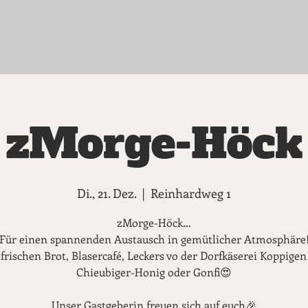
zMorge-Höck
Di., 21. Dez.
  |  
Reinhardweg 1
zMorge-Höck…
Für einen spannenden Austausch in gemütlicher Atmosphäre
 frischen Brot, Blasercafé, Leckers vo der Dorfkäserei Koppigen
Chieubiger-Honig oder Gonfi😍
Unser Gastgeberin freuen sich auf euch🎉