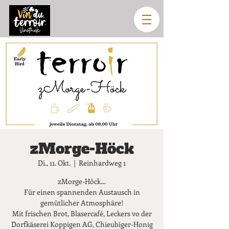
zMorge-Höck
Di., 11. Okt.
  |  
Reinhardweg 1
zMorge-Höck…
Für einen spannenden Austausch in
gemütlicher Atmosphäre!
Mit frischen Brot, Blasercafé, Leckers vo der
Dorfkäserei Koppigen AG, Chieubiger-Honig