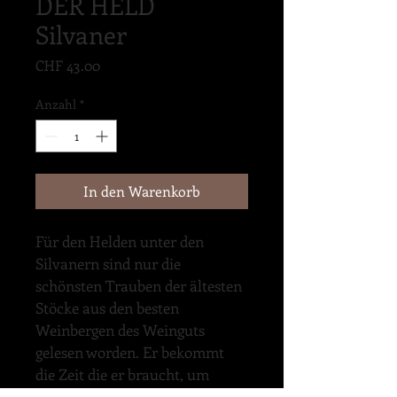
DER HELD
Silvaner
Preis
CHF 43.00
Anzahl
*
In den Warenkorb
Für den Helden unter den 
Silvanern sind nur die 
schönsten Trauben der ältesten 
Stöcke aus den besten 
Weinbergen des Weinguts 
gelesen worden. Er bekommt 
die Zeit die er braucht, um 
ruhig und langsam im Holzfass 