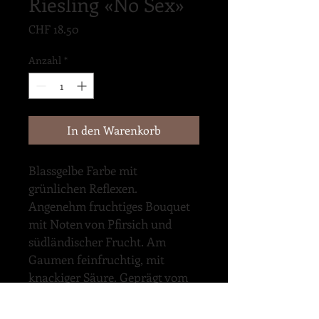
Riesling «No Sex»
Preis
CHF 18.50
Anzahl
*
In den Warenkorb
Blassgelbe Farbe mit 
grünlichen Reflexen. 
Angenehm fruchtiges Bouquet 
mit Noten von Pfirsich und 
südländischer Frucht. Am 
Gaumen feinfruchtig, mit 
knackiger Säure. Geprägt vom 
rassigen Kalkterroir zeigt der 
Riesling Aromen von Quitte, 