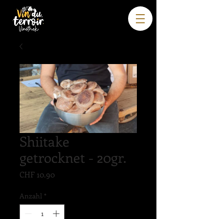
Shiitake
getrocknet - 20gr.
Preis
CHF 10.90
Anzahl
*