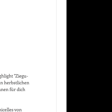
ghlight "Ziegu-
n herbstlichen 
nnen für dich 
celles von 