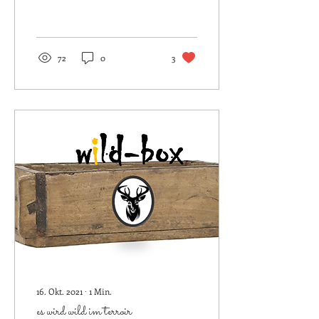
sofort...
72
0
3
16. Okt. 2021
∙
1
Min.
es wird wild im terroir