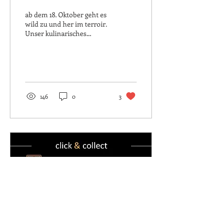
ab dem 18. Oktober geht es
wild zu und her im terroir.
Unser kulinarisches
Highlight "Ziegu-Box"
erhält Konkurrenz. Wir
starten mit einer...
146
0
3